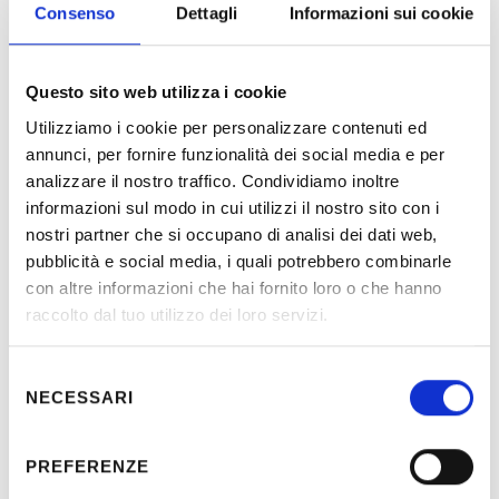
Consenso
Dettagli
Informazioni sui cookie
Questo sito web utilizza i cookie
Utilizziamo i cookie per personalizzare contenuti ed
annunci, per fornire funzionalità dei social media e per
Description
analizzare il nostro traffico. Condividiamo inoltre
informazioni sul modo in cui utilizzi il nostro sito con i
nostri partner che si occupano di analisi dei dati web,
Construction Design of external network 5,5kV and 400V to
pubblicità e social media, i quali potrebbero combinarle
the buildings in Base de Vie, Industrial Base and Security
con altre informazioni che hai fornito loro o che hanno
Camp.
raccolto dal tuo utilizzo dei loro servizi.
Selezione
NECESSARI
del
Location:
Algeria
consenso
Client:
SAIPEM – SONATRACH
PREFERENZE
Partner:
BENTINI S.p.A.