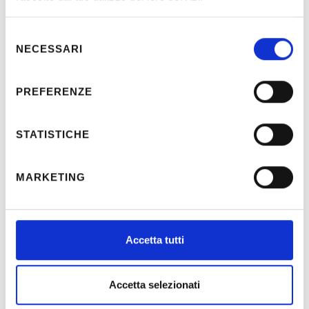
Email: drisaldi@drisaldi.it
PEC Gianni Drisaldi: gianni.drisaldi@ingpec.eu
Selezione
PEC Gloria Drisaldi: gloria.drisaldi@ingpec.eu
NECESSARI
del
consenso
+
PREFERENZE
−
STATISTICHE
MARKETING
Accetta tutti
Leaflet
| OpenStreetMap
Accetta selezionati