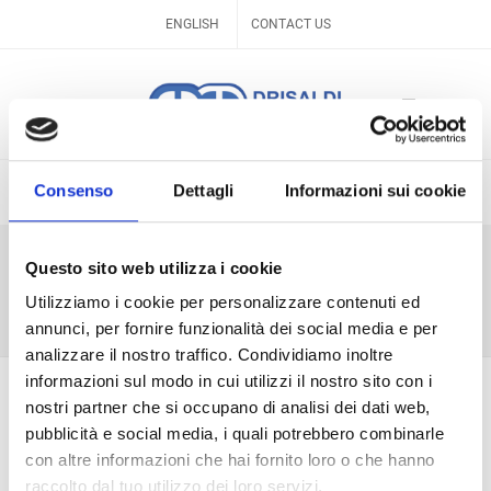
ENGLISH
CONTACT US
Consenso
Dettagli
Informazioni sui cookie
CONTACT US
Questo sito web utilizza i cookie
Utilizziamo i cookie per personalizzare contenuti ed
Home
Contact Us
annunci, per fornire funzionalità dei social media e per
analizzare il nostro traffico. Condividiamo inoltre
informazioni sul modo in cui utilizzi il nostro sito con i
nostri partner che si occupano di analisi dei dati web,
DRISALDI ASSOCIATI
pubblicità e social media, i quali potrebbero combinarle
con altre informazioni che hai fornito loro o che hanno
Via della Madonna Alta 138/a 06128 PERUGIA
Tel/Fax +39 07532364
raccolto dal tuo utilizzo dei loro servizi.