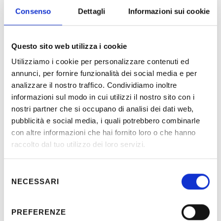
Consenso
Dettagli
Informazioni sui cookie
Questo sito web utilizza i cookie
Utilizziamo i cookie per personalizzare contenuti ed
annunci, per fornire funzionalità dei social media e per
Description
analizzare il nostro traffico. Condividiamo inoltre
informazioni sul modo in cui utilizzi il nostro sito con i
nostri partner che si occupano di analisi dei dati web,
Detail design of electrical system, fire detection system,
pubblicità e social media, i quali potrebbero combinarle
CCTV, CATV, LAN, ACS and supervision system of new
con altre informazioni che hai fornito loro o che hanno
building Ministry of Education in Erbil – Kurdistan.
raccolto dal tuo utilizzo dei loro servizi.
Selezione
Location:
Republic of Iraq
NECESSARI
del
Client:
Kurdistan Regional
consenso
Government
PREFERENZE
Partner:
Studio GMS Milano